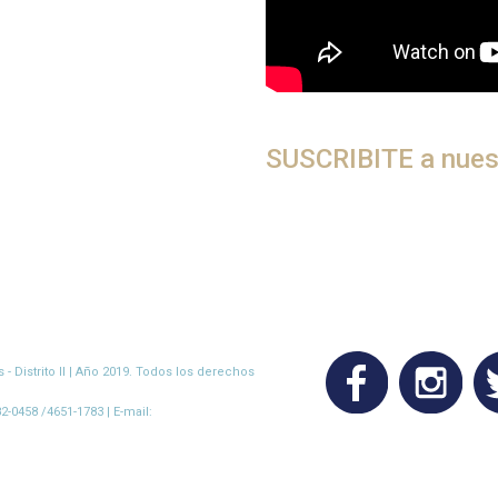
SUSCRIBITE a nues
- Distrito II | Año 2019. Todos los derechos
-0458 /4651-1783 | E-mail: