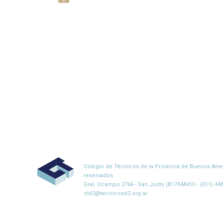
Colegio de Técnicos de la Provincia de Buenos Aires 
reservados.
Gral. Ocampo 2766 - San Justo (B1754AXV) - (011) 4482
ctd2@tecnicosd2.org.ar